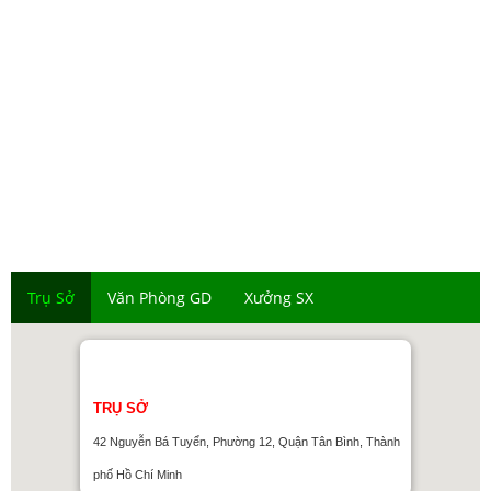
CHÍNH SÁCH
Chính sách xử lý khiếu nại
Chính sách thanh toán
Chính sách bảo hành
Chính sách vận chuyển
Chính sách đổi trả hàng
Chính sách bảo mật thông tin
Trụ Sở
Văn Phòng GD
Xưởng SX
TRỤ SỞ
42 Nguyễn Bá Tuyển, Phường 12, Quận Tân Bình, Thành
phố Hồ Chí Minh