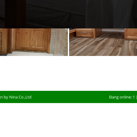
gn by
Nina Co.,Ltd
Đang online: 1 