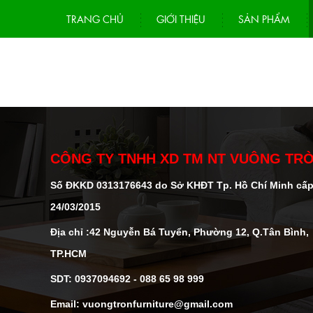
TRANG CHỦ
GIỚI THIỆU
SẢN PHẨM
CÔNG TY TNHH XD TM NT VUÔNG TR
Số ĐKKD 0313176643 do Sở KHĐT Tp. Hồ Chí Minh cấ
24/03/2015
Địa chỉ :42 Nguyễn Bá Tuyển, Phường 12, Q.Tân Bình,
TP.HCM
SDT: 0937094692 - 088 65 98 999
Email: vuongtronfurniture@gmail.com