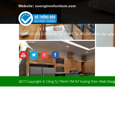
Website: vuongtronfuniture.com
Số ĐKKD 0313176643 do Sở KHĐT Tp. Hồ Chí Minh cấp ngày
24/03/2015
2017 Copyright ©
Công Ty TNHH TM NT Vuông Tròn
. Web Desi