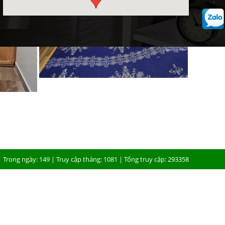
| Trong ngày: 149 | Truy cập tháng: 1081 | Tổng truy cập: 293358