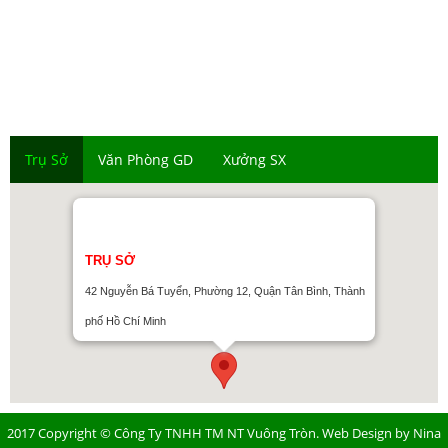
Chính sách vận chuyển
Chính sách đổi trả hàng
Chính sách bảo mật thông tin
Trụ Sở
Văn Phòng GD
Xưởng SX
TRỤ SỞ
42 Nguyễn Bá Tuyển, Phường 12, Quận Tân Bình, Thành
phố Hồ Chí Minh
2017 Copyright ©
Công Ty TNHH TM NT Vuông Tròn
. Web Design by
Nina