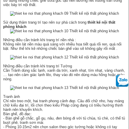
sử dụng những chiếc ghế sofa góc tạo nên đường nét vuông vắn trong
việc bày trí nội thất.
Sử dụng thảm trang trí tạo nên sự phá cách trong
thiết kế nội thất
phòng khách
Những điều cần tránh khi trang trí nền nhà :
Không nên lát nền màu quá sáng với nhiều họa tiết quá rối ren, quá nổi
bật. Như thế khi kê những chiếc bàn ghế vào sẽ không gây rối mắt .
Những điều cần tránh khi trang trí Tường
Cần Tránh dùng sắc lạnh, xanh da trời, xanh nhạt, tím nhạt, vàng chanh,
… tạo nên cảm giác lạnh lẽo, thay vào đó nên dùng màu hồng hoặc màu
nóng.
Tranh ảnh
Chỉ nên treo một, hai tranh phong cảnh đẹp. Câu đối chữ nho, hay mảng
chữ kiểu đại trí, lối chơi theo kiểu Pháp cũng đang có triều hướng thịnh
hành nên khuyến khích.
Bàn ghế, đồ đạc:
- Bàn ghế gỗ chắc, gỗ gụ, nâu, đen bóng đi với tủ chùa, tủ chè, có thể tủ
buýt phê, tranh sơn mài.
- Phòng 10-15m2 nên chọn salon theo góc tường hoặc không có tay