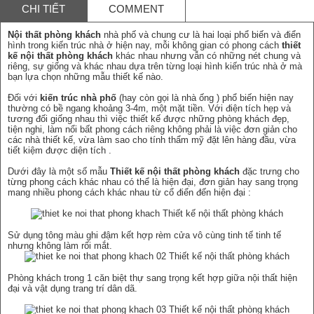
CHI TIẾT
COMMENT
Nội thất phòng khách
nhà phố và chung cư là hai loại phổ biến và điển
hình trong kiến trúc nhà ở hiện nay, mỗi không gian có phong cách
thiết
kế nội thất phòng khách
khác nhau nhưng vẫn có những nét chung và
riêng, sự giống và khác nhau dựa trên từng loại hình kiến trúc nhà ở mà
bạn lựa chọn những mẫu thiết kế nào.
Đối với
kiến trúc nhà phố
(hay còn gọi là nhà ống ) phổ biến hiện nay
thường có bề ngang khoảng 3-4m, một mặt tiền. Với điện tích hẹp và
tương đối giống nhau thì việc thiết kế được những phòng khách đẹp,
tiện nghi, làm nổi bất phong cách riêng không phải là việc đơn giản cho
các nhà thiết kế, vừa làm sao cho tính thẩm mỹ đặt lên hàng đầu, vừa
tiết kiệm được diện tích .
Dưới đây là một số mẫu
Thiết kế
nội thất phòng khách
đặc trưng cho
từng phong cách khác nhau có thể là hiện đại, đơn giản hay sang trọng
mang nhiều phong cách khác nhau từ cổ điển đến hiện đại :
Sử dụng tông màu ghi đậm kết hợp rèm cửa vô cùng tinh tế tinh tế
nhưng không làm rối mắt.
Phòng khách trong 1 căn biệt thự sang trọng kết hợp giữa nội thất hiện
đại và vật dụng trang trí dân dã.