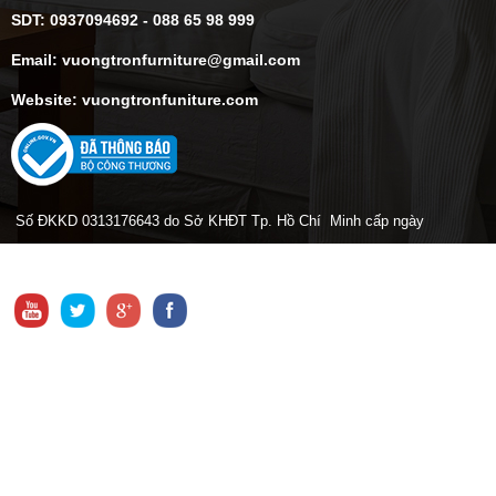
SDT: 0937094692 - 088 65 98 999
Email: vuongtronfurniture@gmail.com
Website: vuongtronfuniture.com
Số ĐKKD 0313176643 do Sở KHĐT Tp. Hồ Chí Minh cấp ngày
24/03/2015
CHÍNH SÁCH
Chính sách xử lý khiếu nại
Chính sách thanh toán
Chính sách bảo hành