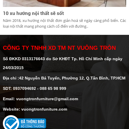
10 xu hướng nội thất sẽ sốt
Năm 2018, xu hướng nội thất đơn giản hoá sẽ ngày càng phổ biến. Các
loại nội thất mang phong cách cổ điển với đường..
CÔNG TY TNHH XD TM NT VUÔNG TRÒN
Số ĐKKD 0313176643 do Sở KHĐT Tp. Hồ Chí Minh cấp ngày
24/03/2015
Địa chỉ :42 Nguyễn Bá Tuyển, Phường 12, Q.Tân Bình, TP.HCM
SDT: 0937094692 - 088 65 98 999
Email: vuongtronfurniture@gmail.com
Website: vuongtronfuniture.com